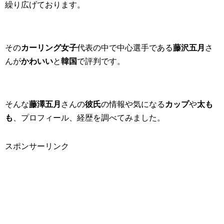
繰り広げております。
その
カーリング女子
代表の中で中心選手である
藤沢五月
さ
んが
かわいい
と
韓国
で評判です。
そんな
藤澤五月
さんの
彼氏
の情報や気になる
カップ
や
太も
も
、プロフィール、経歴を調べてみました。
スポンサーリンク